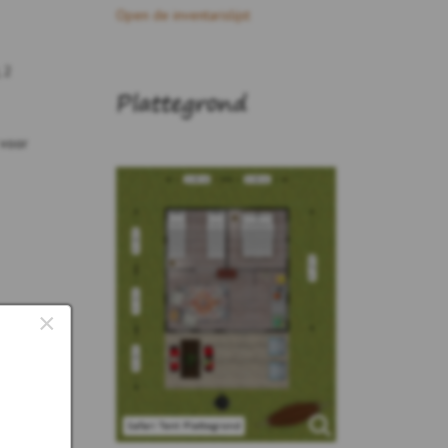
Open de inventarislijst
 2
Plattegrond
 voor
×