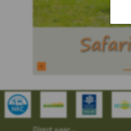
S
a
f
a
r
Direct naar...