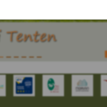
i
T
e
n
t
e
n