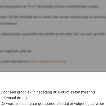
2
en binnentent van 25 m
die bestaat uit twee onafhankelijke ruimtes.
elen. Op het beschutte terras vindt u een mooie zomerlounge in oud hout,
en barbecue.
 camping staan ​​opgesteld, met uitzicht op het meer. Dus ook zeer geschikt
voor algemeen gebruik.
n, neem dan hierover
eerst contact met ons op
.
Door een groot lek in het étang du Goulot, is het meer nu
helemaal droog.
Dit wordt in het najaar gerapareerd zodat er volgend jaar weer