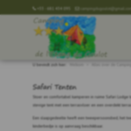
+33 - 681 434 095
campingdugoulot@gmail.co
U bevindt zich hier:
Welkom
Alles over de Campin
Safari Tenten
Stoer en comfortabel kamperen in ruime Safari Lodge te
stevige tent met een terrasvloer en een overdekt terra
Een slaapgedeelte heeft een tweepersoonsbed, het t
kinderbedje is op aanvraag beschikbaar.