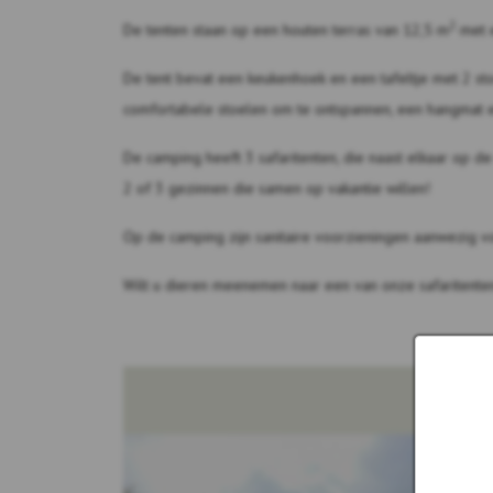
2
De tenten staan ​​op een houten terras van 12,5 m
met e
De tent bevat een keukenhoek en een tafeltje met 2 sto
comfortabele stoelen om te ontspannen, een hangmat 
De camping heeft 3 safaritenten, die naast elkaar op de
2 of 3 gezinnen die samen op vakantie willen!
Op de camping zijn sanitaire voorzieningen aanwezig 
Wilt u dieren meenemen naar een van onze safaritente