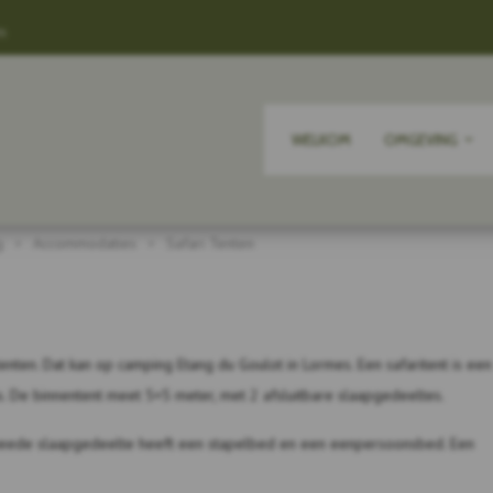
m
WELKOM
OMGEVING
g
Accommodaties
Safari Tenten
nten. Dat kan op camping Etang du Goulot in Lormes. Een safaritent is een
s. De binnentent meet 5×5 meter, met 2 afsluitbare slaapgedeeltes.
weede slaapgedeelte heeft een stapelbed en een eenpersoonsbed. Een