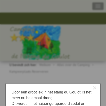
U bevindt zich hier:
Welkom
Alles over de Camping
Kampeerplaats Reserveren
×
Kampeerplaats Reserveren
Door een groot lek in het étang du Goulot, is het
Op deze pagina kun je een reservering doen voor een
meer nu helemaal droog.
Dit wordt in het najaar gerapareerd zodat er
Kampeerplaats geschikt voor Campers, Caravans of Tenten