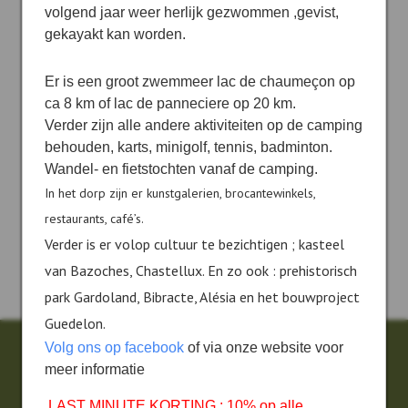
volgend jaar weer herlijk gezwommen ,gevist,
op Camping Etang du Goulot.
gekayakt kan worden.
Als je een reservering wilt maken voor een Accommodatie,
ga dan naar deze reserveringspagina
.
Er is een groot zwemmeer lac de chaumeçon op
ca 8 km of lac de panneciere op 20 km.
Bekijk hier de Camping Plattegrond
Verder zijn alle andere aktiviteiten op de camping
behouden, karts, minigolf, tennis, badminton.
Wandel- en fietstochten vanaf de camping.
In het dorp zijn er kunstgalerien, brocantewinkels,
Let op:
Boeken voor 2026 is al mogelijk.
Neem
restaurants, café’s.
contact op
Verder is er volop cultuur te bezichtigen ; kasteel
van Bazoches, Chastellux. En zo ook : prehistorisch
park Gardoland, Bibracte, Alésia en het bouwproject
Guedelon.
Direct naar...
Volg ons op facebook
of via onze website voor
meer informatie
Accommodatie Reserveren
LAST MINUTE KORTING : 10% op alle