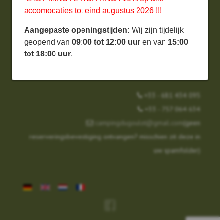
Kampeerplaats Reserveren
accomodaties tot eind augustus 2026 !!!
Algemene Voorwaarden
Aangepaste openingstijden:
Wij zijn tijdelijk
geopend van
09:00 tot 12:00 uur
en van
15:00
Camping de l’Etang du Goulot
tot 18:00 uur
.
2, Rue des Campeurs
58140 Lormes
+33 - 681 434 095
+33 - 757 064 634
campingdugoulot@gmail.com
(geen
reserveringsbevestiging ontvangen? misschien zit deze in
uw spamfolder)