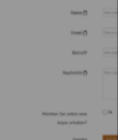
Name
(*)
Email
(*)
Betreff
Nachricht
(*)
Ja
Möchten Sie selbst eine
kopie erhalten?
SENDEN
Senden