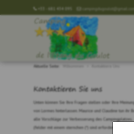
+33 - 681 434 095
campingdugoulot@gmail.co
Aktuelle Seite:
Wilkommen
Kontaktiere Uns
Kontaktieren Sie uns
Unten können Sie Ihre Fragen stellen oder Ihre Meinun
von Lormes hinterlassen. Maurice und Claudine tun ihr B
alle Vorschläge zur Verbesserung des Campingplatzes.
(felder mit einem sternchen (*) sind erforderlich)