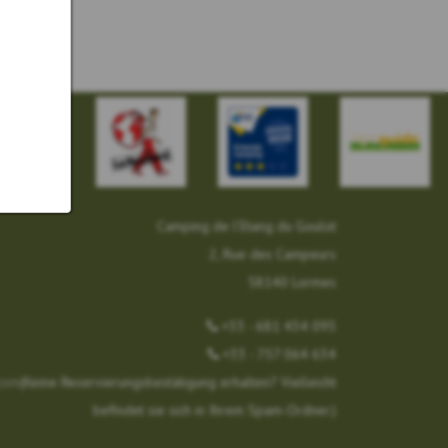
Camping de l’Etang du Goulot
2, Rue des Campeurs
58140 Lormes
+33 - 681 434 095
+33 - 757 064 634
com
(Keine Reservierungsbestätigung erhalten? Vielleicht
befindet sie sich in Ihrem Spam-Ordner.)