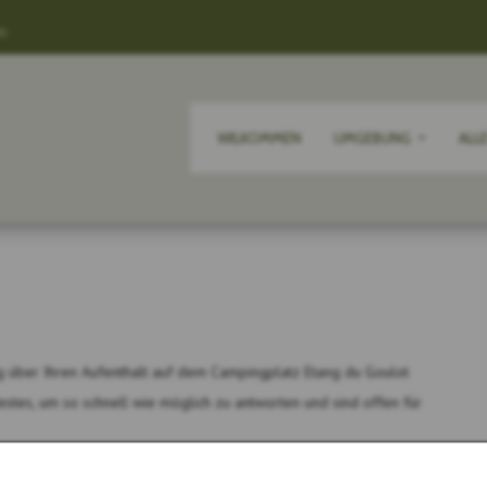
m
WILKOMMEN
UMGEBUNG
ALL
g über Ihren Aufenthalt auf dem Campingplatz Etang du Goulot
estes, um so schnell wie möglich zu antworten und sind offen für