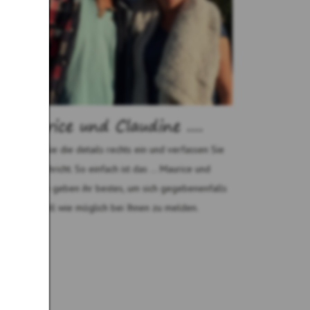
Maurice und Claudine ....
Geben Sie die details rechts ein und verfassen Sie
eine nachricht. So einfach ist das ... Maurice und
Claudine geben ihr bestes, um sich gegebenenfalls
so schnell wie möglich bei Ihnen zu melden.